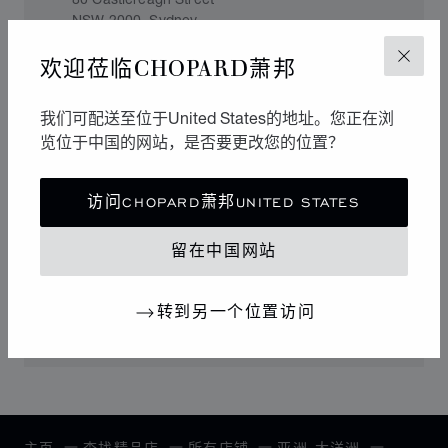
NSW 2000, Sydney
Australia
欢迎莅临CHOPARD萧邦
关闭
+61 2 9231 3299
我们可配送至位于United States的地址。您正在浏
览位于中国的网站，是否要更改您的位置？
THE HOUR GLASS (AUSTRALIA) PTY
LTD
访问CHOPARD萧邦UNITED STATES
Crown Towers
Shop 3A/201 Great Eastern Hwy
留在中国网站
WA 6100, null
Australia
转到另一个位置访问
+61861693690