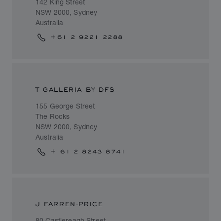
142 King Street
NSW 2000, Sydney
Australia
+61 2 9221 2288
T GALLERIA BY DFS
155 George Street
The Rocks
NSW 2000, Sydney
Australia
+ 61 2 8243 8741
J FARREN-PRICE
80 Castlereagh Street