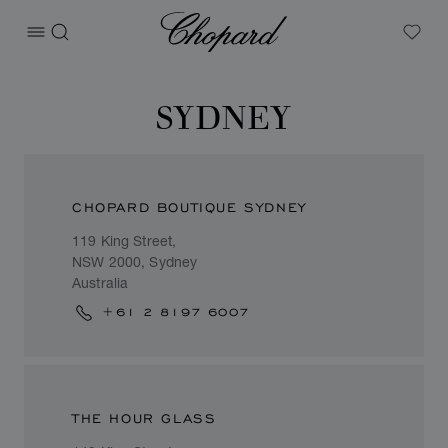
Chopard
打开菜单
搜索
My W
SYDNEY
CHOPARD BOUTIQUE SYDNEY
119 King Street,
NSW 2000, Sydney
Australia
+61 2 8197 6007
THE HOUR GLASS