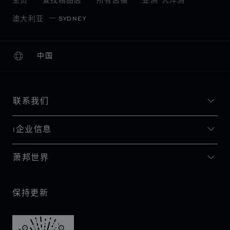
主页
查找精品店
所有店铺
亚洲 大洋洲
SYDNEY
澳大利亚
中国
本地化（更改国家/地区）
更改国家/地区
联系我们
I企业信息
萧邦世界
保持更新