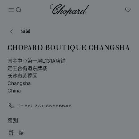
Chopard
打开菜单
搜索
My W
返回
CHOPARD BOUTIQUE CHANGSHA
国金中心第一层L131A店铺
定王台街道东牌楼
长沙市芙蓉区
Changsha
China
(+86) 731-85666646
類別
錶