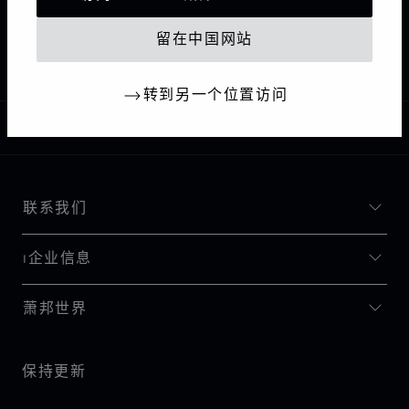
主页
查找精品店
所有店铺
亚洲 大洋洲
CHANGSHA
中国大陆
留在中国网站
CHOPARD BOUTIQUE CHANGSHA
转到另一个位置访问
中国
本地化（更改国家/地区）
更改国家/地区
联系我们
I企业信息
萧邦世界
保持更新