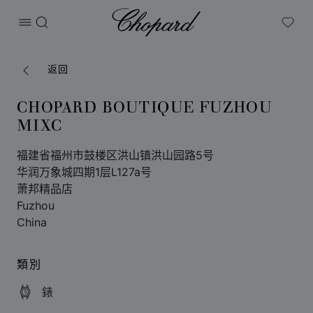
Chopard
打开菜单
搜索
My W
返回
CHOPARD BOUTIQUE FUZHOU
MIXC
福建省福州市鼓楼区洪山镇洪山园路5号
华润万象城四期1层L127a号
萧邦精品店
Fuzhou
China
類別
錶