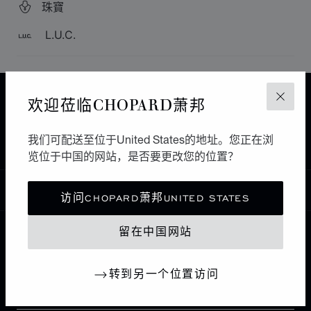
珠寶
L.U.C.
主页
查找精品店
所有店铺
亚洲 大洋洲
欢迎莅临CHOPARD萧邦
关闭
FUZHOU
中国大陆
我们可配送至位于United States的地址。您正在浏
CHOPARD BOUTIQUE FUZHOU MIXC
览位于中国的网站，是否要更改您的位置？
中国
本地化（更改国家/地区）
更改国家/地区
访问CHOPARD萧邦UNITED STATES
留在中国网站
联系我们
转到另一个位置访问
I企业信息