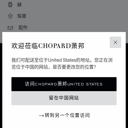
錶
珠寶
配件
欢迎莅临CHOPARD萧邦
关闭
主页
查找精品店
所有店铺
亚洲 大洋洲
我们可配送至位于United States的地址。您正在浏
SHENYANG SWISS DA GONG
中国大陆
沈阳
览位于中国的网站，是否要更改您的位置？
中国
访问CHOPARD萧邦UNITED STATES
本地化（更改国家/地区）
更改国家/地区
留在中国网站
联系我们
转到另一个位置访问
I企业信息