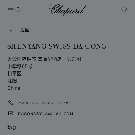
Chopard
打开菜单
搜索
My W
返回
SHENYANG SWISS DA GONG
大公国际钟表 富丽华酒店一层东侧
中华路65号
和平区
沈阳
China
+86 (24) 3187 2728
DAGONGSY03@163.COM
類別