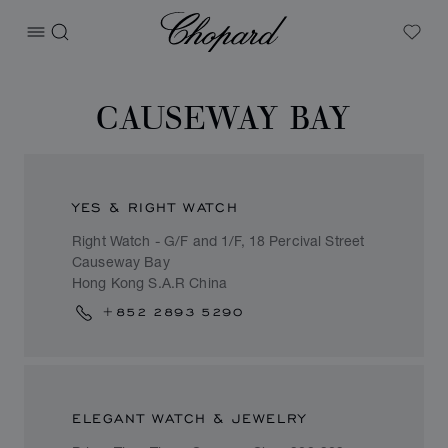
Chopard
打开菜单
搜索
My W
CAUSEWAY BAY
YES & RIGHT WATCH
Right Watch - G/F and 1/F, 18 Percival Street
Causeway Bay
Hong Kong S.A.R China
+852 2893 5290
ELEGANT WATCH & JEWELRY