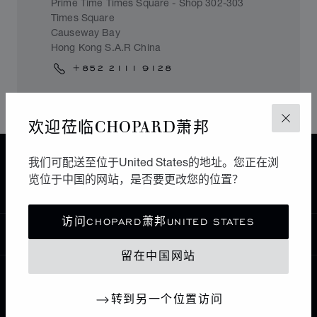
Prime Time Times Square - Shop 302-303
Times Square
Causeway Bay
Hong Kong S.A.R China
+852 2111 9128
欢迎莅临CHOPARD萧邦
关闭
主页
查找精品店
所有店铺
亚洲 大洋洲
我们可配送至位于United States的地址。您正在浏
览位于中国的网站，是否要更改您的位置？
CAUSEWAY BAY
中国香港特别行政区
访问CHOPARD萧邦UNITED STATES
中国
本地化（更改国家/地区）
更改国家/地区
留在中国网站
联系我们
转到另一个位置访问