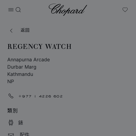
Chopard
打开菜单
搜索
My W
返回
REGENCY WATCH
Annapurna Arcade
Durbar Marg
Kathmandu
NP
+977 1 4226 602
類別
錶
配件