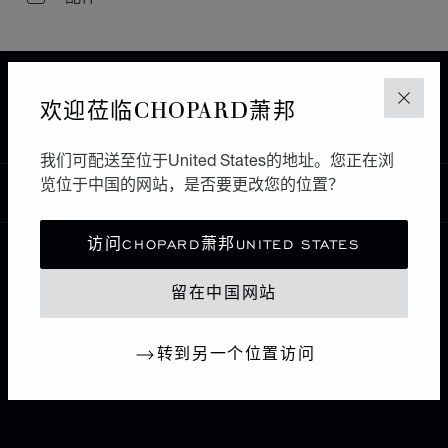
主页
查找精品店
所有店铺
亚洲 大洋洲
欢迎莅临CHOPARD萧邦
关闭
KATHMANDU
REGENCY WATCH
尼泊尔
我们可配送至位于United States的地址。您正在浏
览位于中国的网站，是否要更改您的位置？
中国
本地化（更改国家/地区）
更改国家/地区
访问CHOPARD萧邦UNITED STATES
联系我们
留在中国网站
I企业信息
转到另一个位置访问
萧邦世界