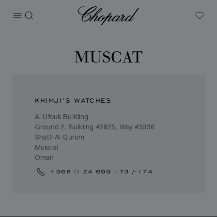
Chopard
打开菜单
搜索
My W
MUSCAT
KHIMJI’S WATCHES
Al Ufouk Building
Ground 2, Building #2825, Way #3036
Shatti Al Qurum
Muscat
Oman
+968 () 24 699 173 /-174