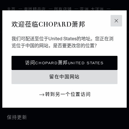
主页
查找精品店
所有店铺
亚洲 大洋洲
MUSCAT
阿曼
欢迎莅临CHOPARD萧邦
关闭
我们可配送至位于United States的地址。您正在浏
中国
本地化（更改国家/地区）
更改国家/地区
览位于中国的网站，是否要更改您的位置？
访问CHOPARD萧邦UNITED STATES
联系我们
留在中国网站
I企业信息
转到另一个位置访问
萧邦世界
保持更新