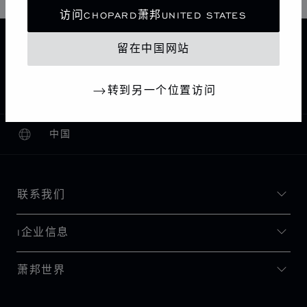
访问CHOPARD萧邦UNITED STATES
主页
查找精品店
所有店铺
亚洲 大洋洲
留在中国网站
TAICHUNG
台湾，中国
CHOPARD BOUTIQUE TAICHUNG
转到另一个位置访问
中国
本地化（更改国家/地区）
更改国家/地区
联系我们
I企业信息
萧邦世界