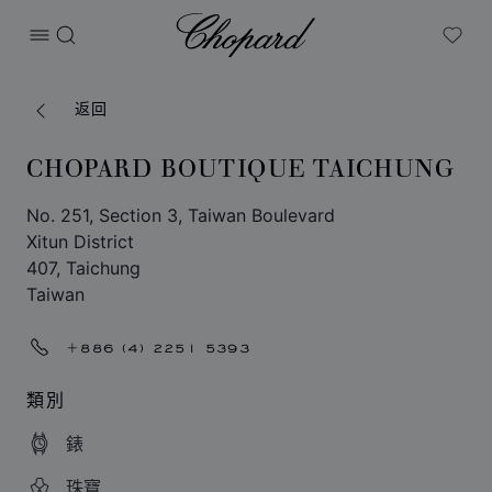
Chopard
打开菜单
搜索
My W
返回
CHOPARD BOUTIQUE TAICHUNG
No. 251, Section 3, Taiwan Boulevard
Xitun District
407, Taichung
Taiwan
+886 (4) 2251 5393
類別
錶
珠寶