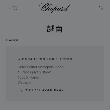
Chopard
打开菜单
搜索
My W
越南
HANOI
CHOPARD BOUTIQUE HANOI
Hotel Sofitel Metropole Hanoi
15 Ngo Quyen Street
10000, Hanoi
Vietnam
+84 (4) 3936 5223