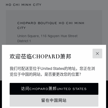
HO CHI MINH CITY
CHOPARD BOUTIQUE HO CHI MINH
CITY
Union Square, 116 Nguyen Hue Street
District 1
Ho Chi Minh City
Vietnam
欢迎莅临CHOPARD萧邦
关闭
+84 (3) 823 8709
我们可配送至位于United States的地址。您正在浏
览位于中国的网站，是否要更改您的位置？
访问CHOPARD萧邦UNITED STATES
主页
查找精品店
所有店铺
亚洲 大洋洲
越南
留在中国网站
中国
本地化（更改国家/地区）
更改国家/地区