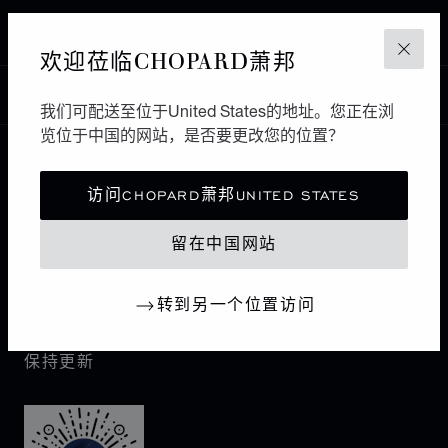
主页
查找精品店
所有店铺
欧洲
保加利亚
欢迎莅临CHOPARD萧邦
关闭
中国
本地化（更改国家/地区）
更改国家/地区
我们可配送至位于United States的地址。您正在浏
览位于中国的网站，是否要更改您的位置？
联系我们
访问CHOPARD萧邦UNITED STATES
I企业信息
留在中国网站
萧邦世界
转到另一个位置访问
保持更新