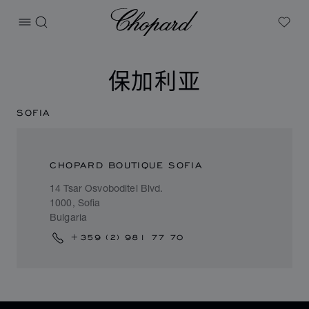
Chopard
打开菜单
搜索
My W
保加利亚
SOFIA
CHOPARD BOUTIQUE SOFIA
14 Tsar Osvoboditel Blvd.
1000, Sofia
Bulgaria
+359 (2) 981 77 70