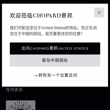
NICOSIA
塞浦路斯
欢迎莅临CHOPARD萧邦
关闭
中国
本地化（更改国家/地区）
更改国家/地区
我们可配送至位于United States的地址。您正在浏
览位于中国的网站，是否要更改您的位置？
联系我们
访问CHOPARD萧邦UNITED STATES
I企业信息
留在中国网站
萧邦世界
转到另一个位置访问
保持更新