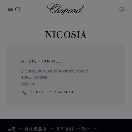
Chopard
打开菜单
搜索
My W
NICOSIA
A. STEPHANIDES
2 Stassandrou and Aphrodite Street
1060, Nicosia
Cyprus
+357 22 757 929
主页
查找精品店
所有店铺
欧洲