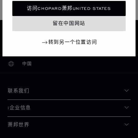
访问CHOPARD萧邦UNITED STATES
留在中国网站
主页
查找精品店
所有店铺
欧洲
法国
PARIS
CHOPARD BOUTIQUE PARIS VENDÔME
转到另一个位置访问
中国
本地化（更改国家/地区）
更改国家/地区
联系我们
I企业信息
萧邦世界