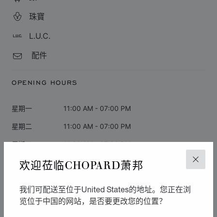
珠寶
L.U.C.
配件
OPENING HOURS
星期一
11:00 AM - 07:00 PM
星期二
11:00 AM - 07:00 PM
星期三
11:00 AM - 07:00 PM
欢迎莅临CHOPARD萧邦
星期四
11:00 AM - 07:00 PM
关闭
星期五
11:00 AM - 07:00 PM
我们可配送至位于United States的地址。您正在浏
星期六
11:00 AM - 07:00 PM
览位于中国的网站，是否要更改您的位置？
星期日
闭店