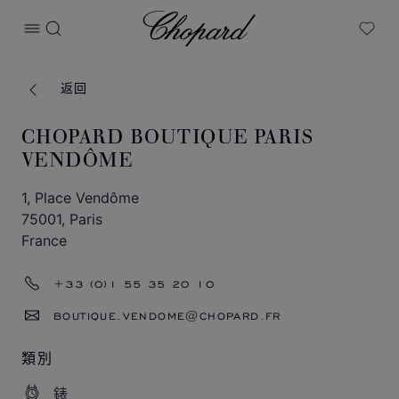
Chopard
打开菜单
搜索
My W
返回
CHOPARD BOUTIQUE PARIS
VENDÔME
1, Place Vendôme
75001, Paris
France
+33 (0)1 55 35 20 10
BOUTIQUE.VENDOME@CHOPARD.FR
類別
錶