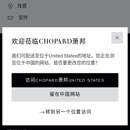
珠寶
配件
欢迎莅临CHOPARD萧邦
关闭
主页
查找精品店
所有店铺
欧洲
法国
ROISSY
ROYAL QUARTZ
我们可配送至位于United States的地址。您正在浏
览位于中国的网站，是否要更改您的位置？
中国
本地化（更改国家/地区）
更改国家/地区
访问CHOPARD萧邦UNITED STATES
留在中国网站
联系我们
转到另一个位置访问
I企业信息