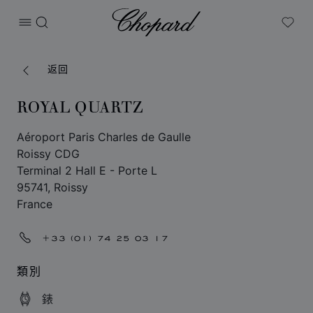
Chopard
打开菜单
搜索
My W
返回
ROYAL QUARTZ
Aéroport Paris Charles de Gaulle
Roissy CDG
Terminal 2 Hall E - Porte L
95741, Roissy
France
+33 (01) 74 25 03 17
類別
錶