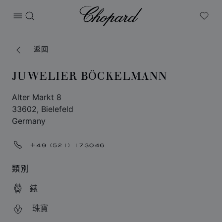
Chopard
打开菜单
搜索
My W
返回
JUWELIER BÖCKELMANN
Alter Markt 8
33602, Bielefeld
Germany
+49 (521) 173046
類別
錶
珠寶