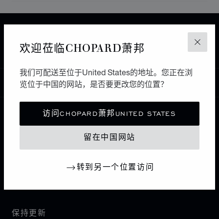
主页
查找精品店
所有店铺
欧洲
德国
欢迎莅临CHOPARD萧邦
关闭
BIELEFELD
JUWELIER BÖCKELMANN
我们可配送至位于United States的地址。您正在浏
中国
览位于中国的网站，是否要更改您的位置？
本地化（更改国家/地区）
更改国家/地区
访问CHOPARD萧邦UNITED STATES
联系我们
留在中国网站
I企业信息
转到另一个位置访问
萧邦世界
保持更新