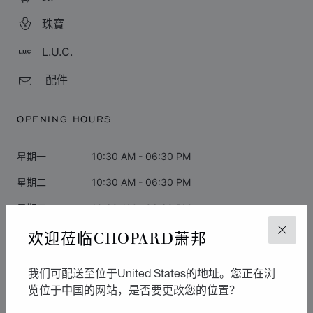
珠寶
L.U.C.
配件
OPENING HOURS
星期一
10:30 AM - 06:30 PM
星期二
10:30 AM - 06:30 PM
星期三
10:30 AM - 06:30 PM
欢迎莅临CHOPARD萧邦
星期四
10:30 AM - 06:30 PM
关闭
星期五
10:30 AM - 06:30 PM
我们可配送至位于United States的地址。您正在浏
星期六
10:30 AM - 06:00 PM
览位于中国的网站，是否要更改您的位置？
星期日
闭店