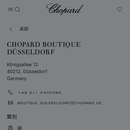
Chopard
打开菜单
搜索
My W
返回
CHOPARD BOUTIQUE
DÜSSELDORF
Königsallee 12
40212, Düsseldorf
Germany
+49 211 2470290
BOUTIQUE.DUESSELDORF@CHOPARD.DE
類別
錶