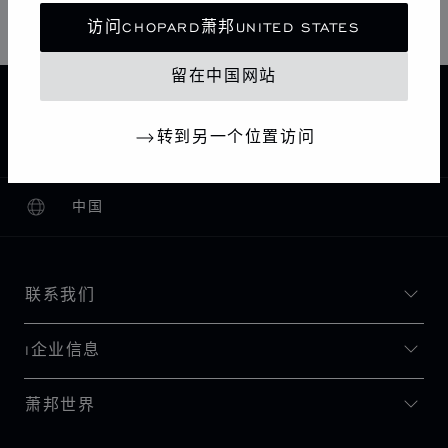
访问CHOPARD萧邦UNITED STATES
留在中国网站
主页
查找精品店
所有店铺
欧洲
德国
DÜSSELDORF
CHOPARD BOUTIQUE DÜSSELDORF
转到另一个位置访问
中国
本地化（更改国家/地区）
更改国家/地区
联系我们
I企业信息
萧邦世界