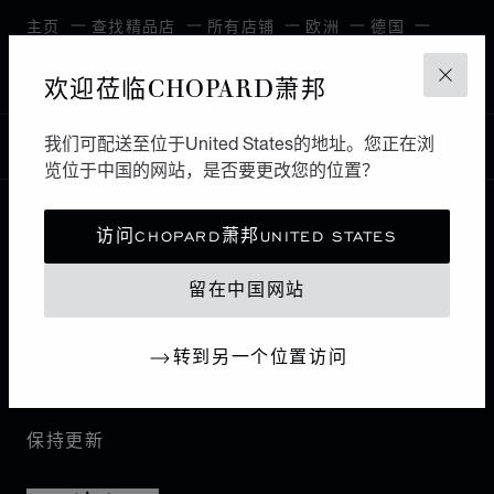
主页
查找精品店
所有店铺
欧洲
德国
MAINZ
JUWELIER LEO LINK
欢迎莅临CHOPARD萧邦
关闭
我们可配送至位于United States的地址。您正在浏
中国
本地化（更改国家/地区）
更改国家/地区
览位于中国的网站，是否要更改您的位置？
访问CHOPARD萧邦UNITED STATES
联系我们
留在中国网站
I企业信息
转到另一个位置访问
萧邦世界
保持更新