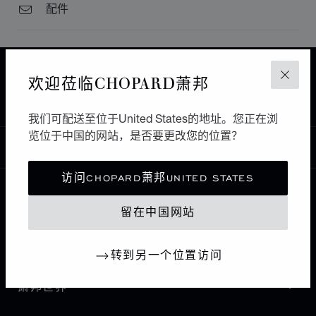
配件
主页
查找精品店
所有店铺
欧洲
德国
欢迎莅临CHOPARD萧邦
关闭
MANNHEIM
JUWELIER WENTHE
我们可配送至位于United States的地址。您正在浏
览位于中国的网站，是否要更改您的位置？
中国
本地化（更改国家/地区）
更改国家/地区
访问CHOPARD萧邦UNITED STATES
联系我们
留在中国网站
I企业信息
转到另一个位置访问
萧邦世界