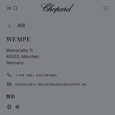
Chopard
打开菜单
搜索
My W
返回
WEMPE
Weinstraße 11
80333, München
Germany
+49 (89) 24238060
MUENCHEN.WEINSTRASSE@WEMPE.DE
類別
錶