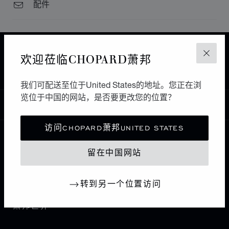
配件
主页
查找精品店
所有店铺
欧洲
德国
欢迎莅临CHOPARD萧邦
关闭
MÜNCHEN
WEMPE
我们可配送至位于United States的地址。您正在浏
览位于中国的网站，是否要更改您的位置？
中国
本地化（更改国家/地区）
更改国家/地区
访问CHOPARD萧邦UNITED STATES
联系我们
留在中国网站
I企业信息
转到另一个位置访问
萧邦世界