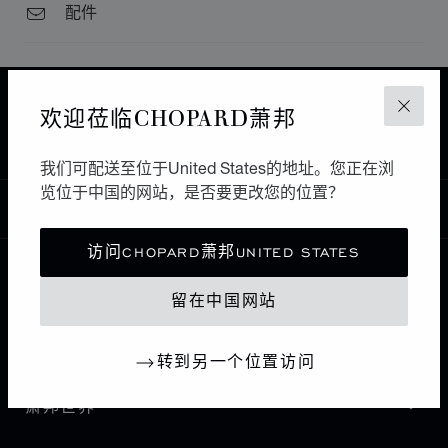
配件
主页
查找精品店
所有店铺
欧洲
欢迎莅临CHOPARD萧邦
关闭
GIBRALTAR
RADHIKA - JEWELS & TIME
直布罗陀
我们可配送至位于United States的地址。您正在浏
览位于中国的网站，是否要更改您的位置？
中国
本地化（更改国家/地区）
更改国家/地区
访问CHOPARD萧邦UNITED STATES
联系我们
留在中国网站
I企业信息
转到另一个位置访问
萧邦世界