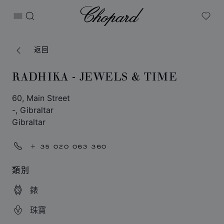
Chopard
打开菜单
搜索
My W
返回
RADHIKA - JEWELS & TIME
60, Main Street
-, Gibraltar
Gibraltar
+ 35 020 063 360
類別
錶
珠寶