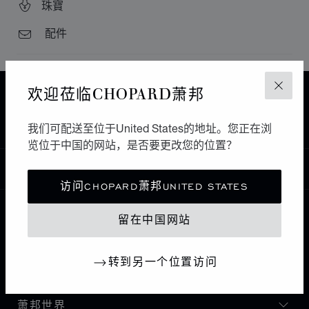
珠寶
配件
欢迎莅临CHOPARD萧邦
关闭
主页
查找精品店
所有店铺
欧洲
希腊
KASSANDRA
ERA JEWELLERY
我们可配送至位于United States的地址。您正在浏
览位于中国的网站，是否要更改您的位置？
中国
本地化（更改国家/地区）
更改国家/地区
访问CHOPARD萧邦UNITED STATES
留在中国网站
联系我们
转到另一个位置访问
I企业信息
萧邦世界