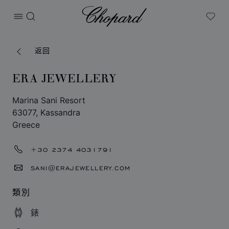
Chopard
打开菜单
搜索
My W
返回
ERA JEWELLERY
Marina Sani Resort
63077, Kassandra
Greece
+30 2374 4031791
SANI@ERAJEWELLERY.COM
類別
錶