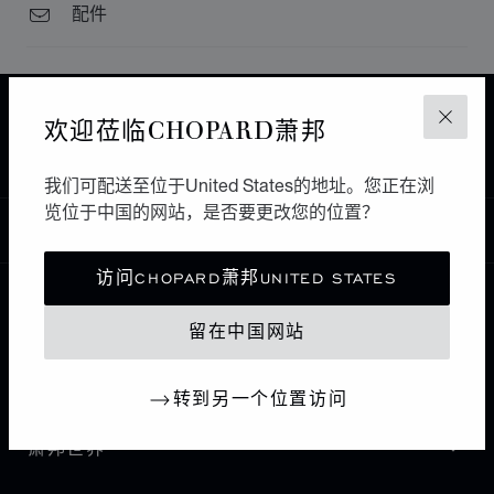
配件
主页
查找精品店
所有店铺
欧洲
意大利
欢迎莅临CHOPARD萧邦
关闭
CASERTA
VECCIA
我们可配送至位于United States的地址。您正在浏
览位于中国的网站，是否要更改您的位置？
中国
本地化（更改国家/地区）
更改国家/地区
访问CHOPARD萧邦UNITED STATES
联系我们
留在中国网站
I企业信息
转到另一个位置访问
萧邦世界