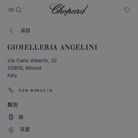
Chopard
打开菜单
搜索
My W
返回
GIOIELLERIA ANGELINI
Via Carlo Alberto, 32
20900, Monza
Italy
039 6362219
類別
錶
珠寶