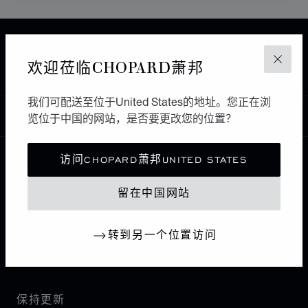
主页
查找精品店
所有店铺
欧洲
意大利
欢迎莅临CHOPARD萧邦
关闭
MONZA
GIOIELLERIA ANGELINI
我们可配送至位于United States的地址。您正在浏
中国
览位于中国的网站，是否要更改您的位置？
本地化（更改国家/地区）
更改国家/地区
访问CHOPARD萧邦UNITED STATES
联系我们
留在中国网站
I企业信息
转到另一个位置访问
萧邦世界
保持更新