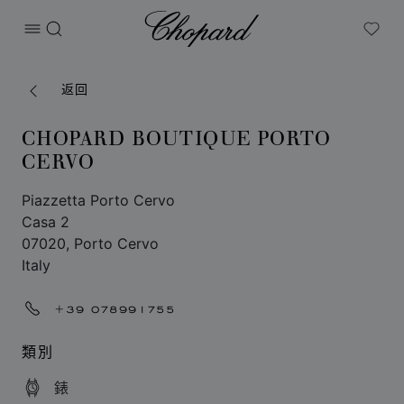
Chopard
打开菜单
搜索
My W
返回
CHOPARD BOUTIQUE PORTO
CERVO
Piazzetta Porto Cervo
Casa 2
07020, Porto Cervo
Italy
+39 078991755
類別
錶