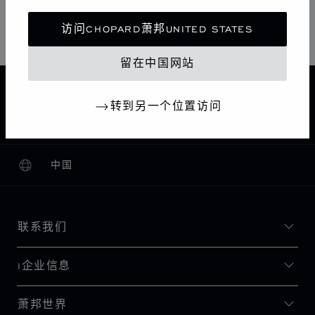
星期日
11:00 AM - 01:00 PM / 06:00 PM - 12:00 AM
访问CHOPARD萧邦UNITED STATES
留在中国网站
主页
查找精品店
所有店铺
欧洲
意大利
转到另一个位置访问
PORTO CERVO
CHOPARD BOUTIQUE PORTO CERVO
中国
本地化（更改国家/地区）
更改国家/地区
联系我们
I企业信息
萧邦世界