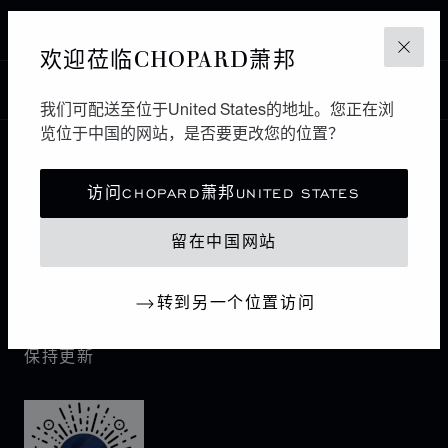
MONACO
欢迎莅临CHOPARD萧邦
关闭
中国
本地化（更改国家/地区）
更改国家/地区
我们可配送至位于United States的地址。您正在浏
览位于中国的网站，是否要更改您的位置？
联系我们
访问CHOPARD萧邦UNITED STATES
I企业信息
留在中国网站
萧邦世界
转到另一个位置访问
保持更新