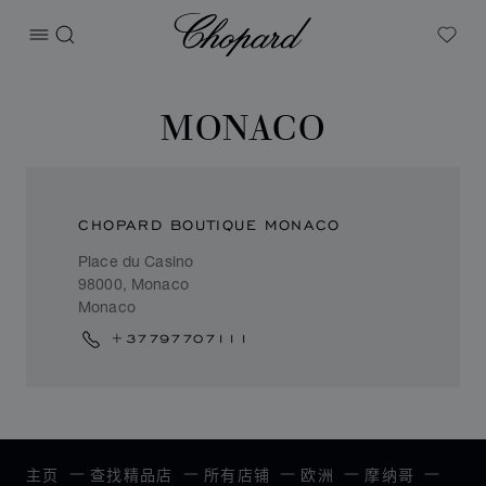
Chopard
打开菜单
搜索
My W
MONACO
CHOPARD BOUTIQUE MONACO
Place du Casino
98000, Monaco
Monaco
+37797707111
主页
查找精品店
所有店铺
欧洲
摩纳哥