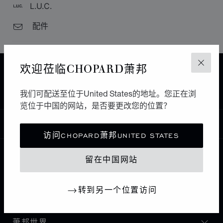
L.U.C.
配件
欢迎莅临CHOPARD萧邦
关闭
主页
查找精品店
所有店铺
欧洲
葡萄牙
LISBOA
TORRES JOALHEIROS
我们可配送至位于United States的地址。您正在浏
览位于中国的网站，是否要更改您的位置？
中国
本地化（更改国家/地区）
更改国家/地区
访问CHOPARD萧邦UNITED STATES
留在中国网站
联系我们
转到另一个位置访问
I企业信息
萧邦世界