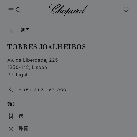
Chopard
打开菜单
搜索
My W
返回
TORRES JOALHEIROS
Av. da Liberdade, 225
1250-142, Lisboa
Portugal
+351 217 167 000
類別
錶
珠寶