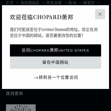
主页
查找精品店
所有店铺
欧洲
葡萄牙
SENHORA DA HORA
欢迎莅临CHOPARD萧邦
关闭
中国
我们可配送至位于United States的地址。您正在浏
本地化（更改国家/地区）
更改国家/地区
览位于中国的网站，是否要更改您的位置？
联系我们
访问CHOPARD萧邦UNITED STATES
留在中国网站
I企业信息
萧邦世界
转到另一个位置访问
保持更新