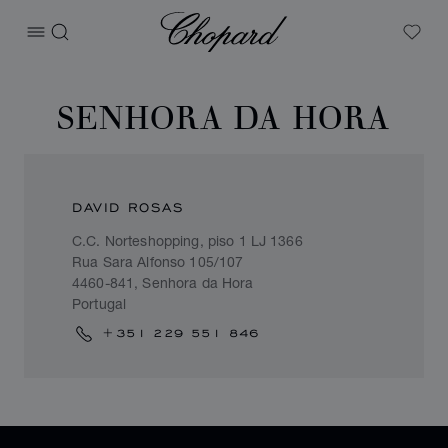
Chopard
打开菜单
搜索
My W
SENHORA DA HORA
DAVID ROSAS
C.C. Norteshopping, piso 1 LJ 1366
Rua Sara Alfonso 105/107
4460-841, Senhora da Hora
Portugal
+351 229 551 846