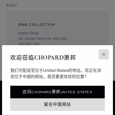
CLUJ
B&B COLLECTION
Kultho Shop
Str. Avram Iancu Nr. 492-500
407280, Cluj
Romania
欢迎莅临CHOPARD萧邦
关闭
+40 731 600 893
我们可配送至位于United States的地址。您正在浏
览位于中国的网站，是否要更改您的位置？
主页
查找精品店
所有店铺
欧洲
罗马尼亚
访问CHOPARD萧邦UNITED STATES
留在中国网站
中国
本地化（更改国家/地区）
更改国家/地区