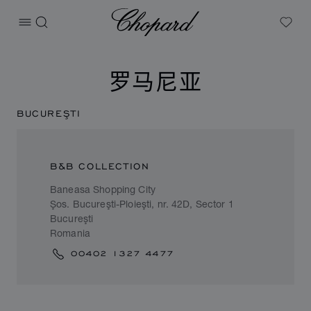
Chopard
打开菜单
搜索
My W
罗马尼亚
BUCUREŞTI
B&B COLLECTION
Baneasa Shopping City
Şos. Bucureşti-Ploieşti, nr. 42D, Sector 1
Bucureşti
Romania
00402 1327 4477