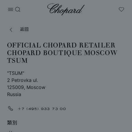
Chopard
打开菜单
搜索
My W
返回
OFFICIAL CHOPARD RETAILER
CHOPARD BOUTIQUE MOSCOW
TSUM
"TSUM"
2 Petrovka ul.
125009, Moscow
Russia
+7 (495) 933 73 00
類別