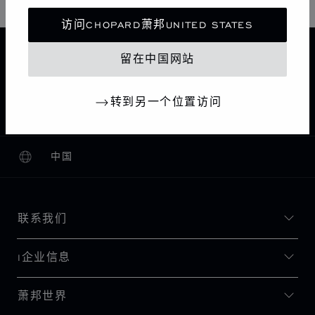
访问CHOPARD萧邦UNITED STATES
主页
查找精品店
所有店铺
欧洲
俄罗斯
留在中国网站
MOSCOW
OFFICIAL CHOPARD RETAILER CHOPARD BOUTIQUE
转到另一个位置访问
MOSCOW TSUM
中国
本地化（更改国家/地区）
更改国家/地区
联系我们
I企业信息
萧邦世界