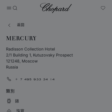
Chopard
打开菜单
搜索
My W
返回
MERCURY
Radisson Collection Hotel
2/1 Building 1, Kutuzovsky Prospect
121248, Moscow
Russia
+ 7 495 933 34 14
類別
錶
珠寶