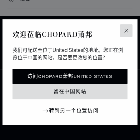
主页
查找精品店
所有店铺
欧洲
俄罗斯
欢迎莅临CHOPARD萧邦
关闭
MOSCOW
MERCURY
我们可配送至位于United States的地址。您正在浏
览位于中国的网站，是否要更改您的位置？
中国
本地化（更改国家/地区）
更改国家/地区
访问CHOPARD萧邦UNITED STATES
联系我们
留在中国网站
I企业信息
转到另一个位置访问
萧邦世界