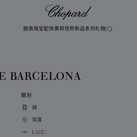
Chopard
腕表
珠宝
配饰
萧邦世界
新品系列
礼物
搜索
E BARCELONA
類別
錶
珠寶
L.U.C.