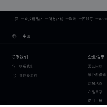
BAR
主页
查找精品店
所有店铺
欧洲
西班牙
中国
本地化（更改国家/地区）
更改国家/地区
联系我们
企业信息
常见问题
联系我们
维护和保修
寻找专卖店
网站地图
产品目录
使用手册