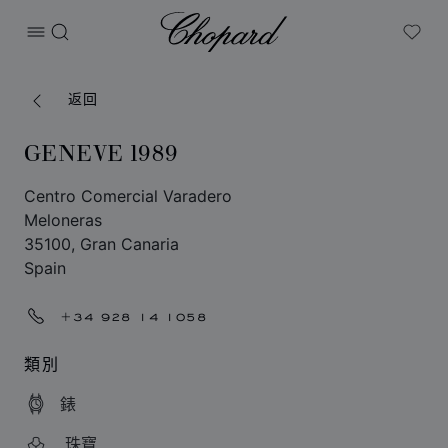
Chopard
打开菜单
搜索
My W
返回
GENEVE 1989
Centro Comercial Varadero
Meloneras
35100, Gran Canaria
Spain
+34 928 14 1058
類別
錶
珠寶