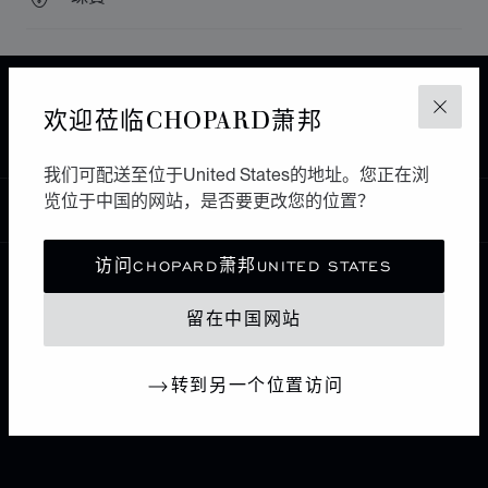
主页
查找精品店
所有店铺
欧洲
西班牙
欢迎莅临CHOPARD萧邦
关闭
GRAN CANARIA
GENEVE 1989
我们可配送至位于United States的地址。您正在浏
览位于中国的网站，是否要更改您的位置？
中国
本地化（更改国家/地区）
更改国家/地区
访问CHOPARD萧邦UNITED STATES
联系我们
留在中国网站
I企业信息
转到另一个位置访问
萧邦世界