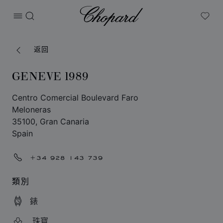
Chopard
打开菜单
搜索
My W
返回
GENEVE 1989
Centro Comercial Boulevard Faro
Meloneras
35100, Gran Canaria
Spain
+34 928 143 739
類別
錶
珠寶