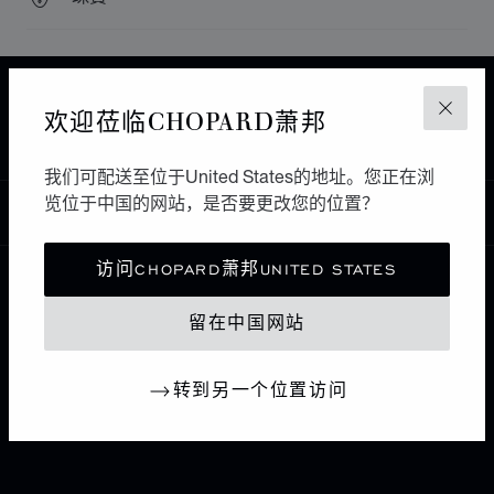
主页
查找精品店
所有店铺
欧洲
西班牙
欢迎莅临CHOPARD萧邦
关闭
GRAN CANARIA
GENEVE 1989
我们可配送至位于United States的地址。您正在浏
览位于中国的网站，是否要更改您的位置？
中国
本地化（更改国家/地区）
更改国家/地区
访问CHOPARD萧邦UNITED STATES
联系我们
留在中国网站
I企业信息
转到另一个位置访问
萧邦世界