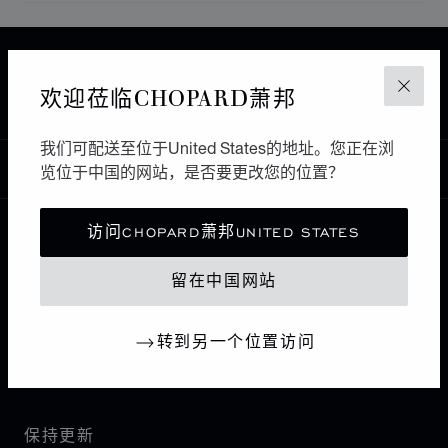
主页
查找精品店
所有店铺
欧洲
西班牙
欢迎莅临CHOPARD萧邦
关闭
MADRID
RABAT MADRID
我们可配送至位于United States的地址。您正在浏
中国
览位于中国的网站，是否要更改您的位置？
本地化（更改国家/地区）
更改国家/地区
访问CHOPARD萧邦UNITED STATES
联系我们
留在中国网站
I企业信息
转到另一个位置访问
萧邦世界
保持更新