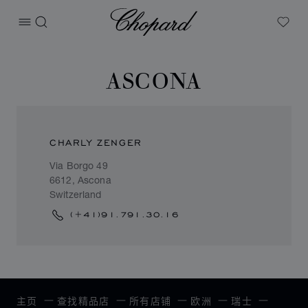
Chopard
打开菜单
搜索
My W
ASCONA
CHARLY ZENGER
Via Borgo 49
6612, Ascona
Switzerland
(+41)91.791.30.16
主页
查找精品店
所有店铺
欧洲
瑞士