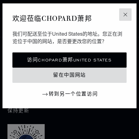
ASCONA
欢迎莅临CHOPARD萧邦
关闭
中国
本地化（更改国家/地区）
更改国家/地区
我们可配送至位于United States的地址。您正在浏
览位于中国的网站，是否要更改您的位置？
联系我们
访问CHOPARD萧邦UNITED STATES
I企业信息
留在中国网站
萧邦世界
转到另一个位置访问
保持更新