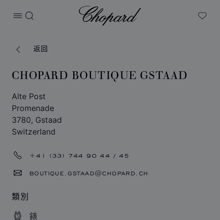
Chopard
打开菜单
搜索
My W
返回
CHOPARD BOUTIQUE GSTAAD
Alte Post
Promenade
3780, Gstaad
Switzerland
+41 (33) 744 90 44 / 45
BOUTIQUE.GSTAAD@CHOPARD.CH
類別
錶