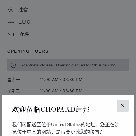
珠寶
L.U.C.
配件
OPENING HOURS
Exceptional closure - Opening planned for 4th June 2025.
星期一
11:00 AM - 06:30 PM
星期二
11:00 AM - 06:30 PM
星期三
11:00 AM - 06:30 PM
欢迎莅临CHOPARD萧邦
关闭
星期四
11:00 AM - 06:30 PM
我们可配送至位于United States的地址。您正在浏
星期五
11:00 AM - 06:30 PM
览位于中国的网站，是否要更改您的位置？
星期六
11:00 AM - 06:00 PM