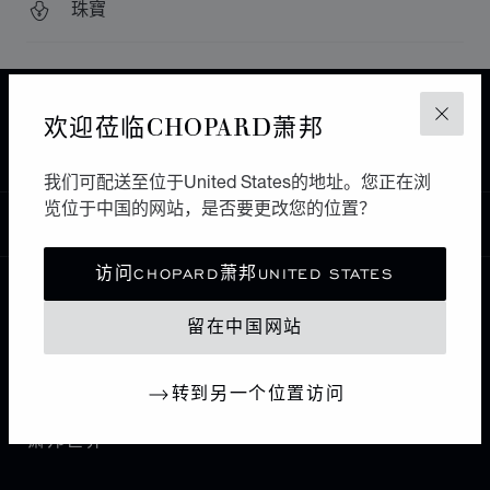
珠寶
主页
查找精品店
所有店铺
欧洲
瑞士
欢迎莅临CHOPARD萧邦
关闭
ZÜRICH
BUCHERER
我们可配送至位于United States的地址。您正在浏
览位于中国的网站，是否要更改您的位置？
中国
本地化（更改国家/地区）
更改国家/地区
访问CHOPARD萧邦UNITED STATES
联系我们
留在中国网站
I企业信息
转到另一个位置访问
萧邦世界