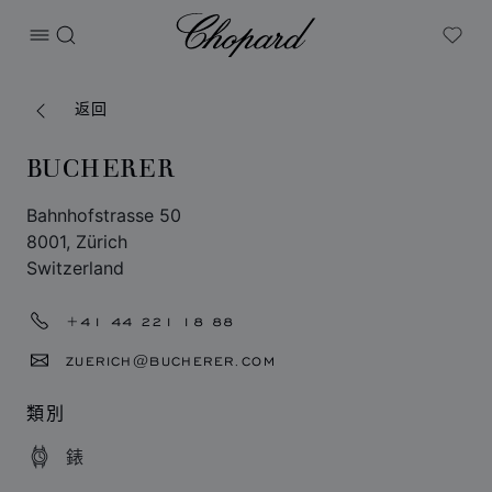
Chopard
打开菜单
搜索
My W
返回
BUCHERER
Bahnhofstrasse 50
8001, Zürich
Switzerland
+41 44 221 18 88
ZUERICH@BUCHERER.COM
類別
錶