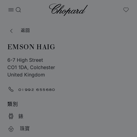
Chopard
打开菜单
搜索
My W
返回
EMSON HAIG
6-7 High Street
CO1 1DA, Colchester
United Kingdom
01992 655680
類別
錶
珠寶