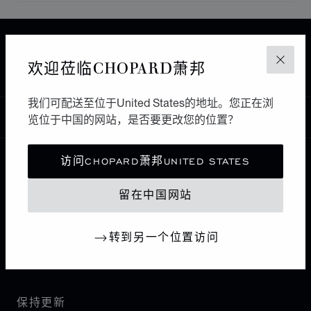
主页
查找精品店
所有店铺
欧洲
英国
欢迎莅临CHOPARD萧邦
关闭
COLCHESTER
EMSON HAIG
我们可配送至位于United States的地址。您正在浏
中国
览位于中国的网站，是否要更改您的位置？
本地化（更改国家/地区）
更改国家/地区
访问CHOPARD萧邦UNITED STATES
联系我们
留在中国网站
I企业信息
转到另一个位置访问
萧邦世界
保持更新