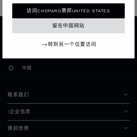
访问CHOPARD萧邦UNITED STATES
留在中国网站
主页
查找精品店
所有店铺
欧洲
英国
LONDON
转到另一个位置访问
CHOPARD BOUTIQUE LONDON NEW BOND STREET
中国
本地化（更改国家/地区）
更改国家/地区
联系我们
I企业信息
萧邦世界