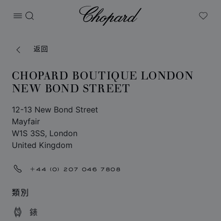
Chopard
打开菜单
搜索
My W
返回
CHOPARD BOUTIQUE LONDON
NEW BOND STREET
12-13 New Bond Street
Mayfair
W1S 3SS, London
United Kingdom
‎+44 (0) 207 046 7808
類別
錶