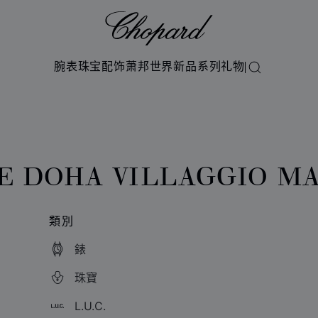
Chopard
腕表
珠宝
配饰
萧邦世界
新品系列
礼物
搜索
E DOHA VILLAGGIO M
類別
錶
珠寶
L.U.C.