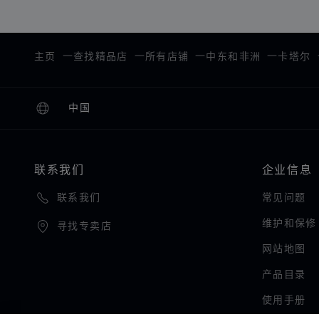
主页
查找精品店
所有店铺
中东和非洲
卡塔尔
中国
本地化（更改国家/地区）
更改国家/地区
联系我们
企业信息
常见问题
联系我们
维护和保修
寻找专卖店
网站地图
产品目录
使用手册