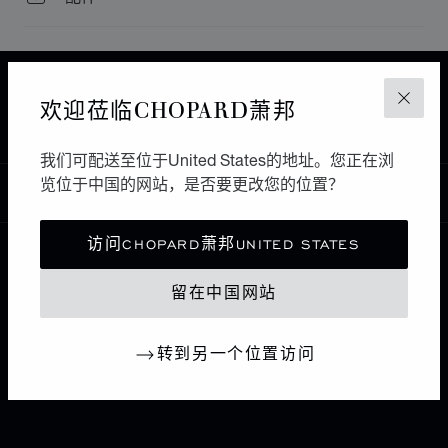
主页
查找精品店
所有店铺
中东和非洲
欢迎莅临CHOPARD萧邦
关闭
TUNIS
BEN JANNET
突尼斯
我们可配送至位于United States的地址。您正在浏
览位于中国的网站，是否要更改您的位置？
中国
本地化（更改国家/地区）
更改国家/地区
访问CHOPARD萧邦UNITED STATES
联系我们
留在中国网站
I企业信息
转到另一个位置访问
萧邦世界