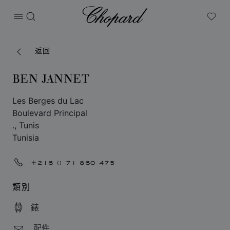
Chopard
打开菜单
搜索
My W
返回
BEN JANNET
Les Berges du Lac
Boulevard Principal
., Tunis
Tunisia
+216 () 71 860 475
類別
錶
配件