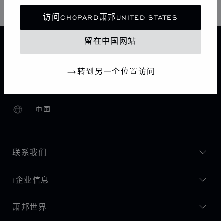
访问CHOPARD萧邦UNITED STATES
留在中国网站
主页
查找精品店
所有店铺
中东和非洲
DUBAI
阿拉伯联合酋长国
转到另一个位置访问
CHOPARD BOUTIQUE DUBAI MALL OF THE EMIRATES
中国
本地化（更改国家/地区）
更改国家/地区
联系我们
I企业信息
萧邦世界