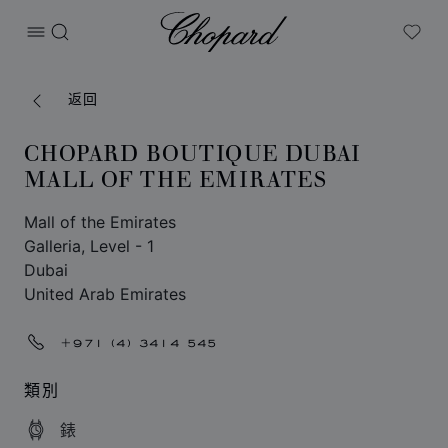
Chopard
打开菜单
搜索
My W
返回
CHOPARD BOUTIQUE DUBAI
MALL OF THE EMIRATES
Mall of the Emirates
Galleria, Level - 1
Dubai
United Arab Emirates
+971 (4) 3414 545
類別
錶