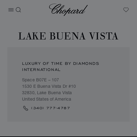
Chopard
打开菜单
搜索
My W
LAKE BUENA VISTA
LUXURY OF TIME BY DIAMONDS
INTERNATIONAL
Space B07E – 107
1530 E Buena Vista Dr #10
32830, Lake Buena Vista
United States of America
(340) 777-4787