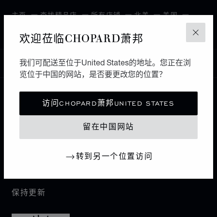
主页
查找精品店
所有店铺
北美
美国
LAKE BUENA VISTA
欢迎莅临CHOPARD萧邦
关闭
我们可配送至位于United States的地址。您正在浏
中国
本地化（更改国家/地区）
更改国家/地区
览位于中国的网站，是否要更改您的位置？
访问CHOPARD萧邦UNITED STATES
联系我们
留在中国网站
I企业信息
转到另一个位置访问
萧邦世界
保持更新