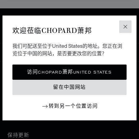
主页
查找精品店
所有店铺
北美
美国
欢迎莅临CHOPARD萧邦
关闭
MANHASSET
LONDON JEWELERS
我们可配送至位于United States的地址。您正在浏
中国
览位于中国的网站，是否要更改您的位置？
本地化（更改国家/地区）
更改国家/地区
访问CHOPARD萧邦UNITED STATES
联系我们
留在中国网站
I企业信息
转到另一个位置访问
萧邦世界
保持更新