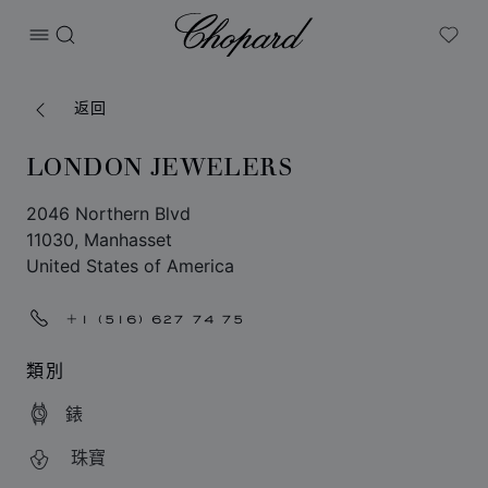
Chopard
打开菜单
搜索
My W
返回
LONDON JEWELERS
2046 Northern Blvd
11030, Manhasset
United States of America
+1 (516) 627 74 75
類別
錶
珠寶