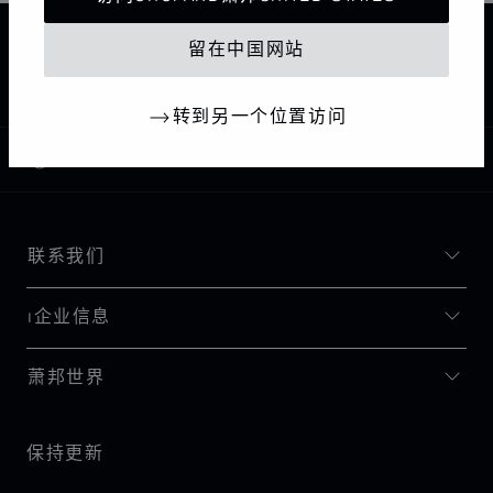
主页
查找精品店
所有店铺
北美
美国
留在中国网站
NEW YORK
CHOPARD BOUTIQUE NEW YORK
转到另一个位置访问
中国
本地化（更改国家/地区）
更改国家/地区
联系我们
I企业信息
萧邦世界
保持更新