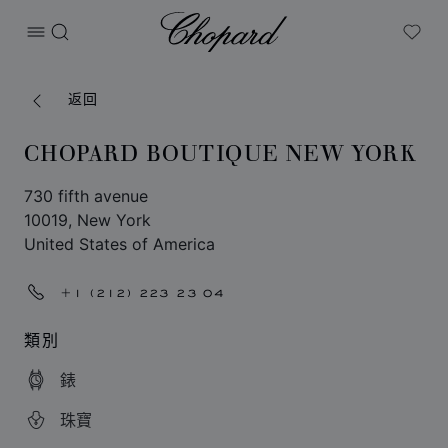
Chopard
打开菜单
搜索
My W
返回
CHOPARD BOUTIQUE NEW YORK
730 fifth avenue
10019, New York
United States of America
+1 (212) 223 23 04
類別
錶
珠寶