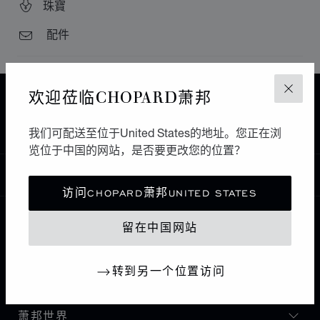
珠寶
配件
欢迎莅临CHOPARD萧邦
关闭
主页
查找精品店
所有店铺
北美
美国
PALO ALTO
NEIMAN MARCUS
我们可配送至位于United States的地址。您正在浏
览位于中国的网站，是否要更改您的位置？
中国
本地化（更改国家/地区）
更改国家/地区
访问CHOPARD萧邦UNITED STATES
留在中国网站
联系我们
转到另一个位置访问
I企业信息
萧邦世界