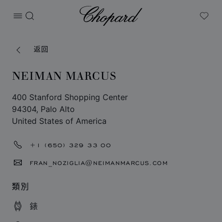
Chopard
打开菜单
搜索
My W
返回
NEIMAN MARCUS
400 Stanford Shopping Center
94304, Palo Alto
United States of America
+1 (650) 329 33 00
FRAN_NOZIGLIA@NEIMANMARCUS.COM
類別
錶