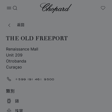
Chopard
打开菜单
搜索
My W
返回
THE OLD FREEPORT
Renaissance Mall
Unit 209
Otrobanda
Curaçao
+599 (9) 461 9500
類別
錶
珠寶