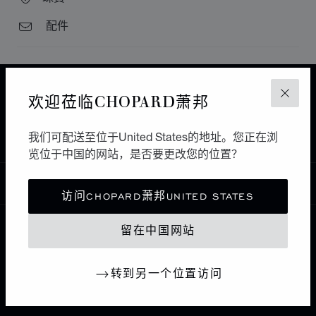
配件
主页
查找精品店
所有店铺
欢迎莅临CHOPARD萧邦
关闭
OTROBANDA
南美洲和加勒比海
库拉索
THE OLD FREEPORT
我们可配送至位于United States的地址。您正在浏
览位于中国的网站，是否要更改您的位置？
中国
本地化（更改国家/地区）
更改国家/地区
访问CHOPARD萧邦UNITED STATES
留在中国网站
联系我们
转到另一个位置访问
I企业信息