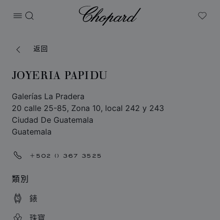
Chopard
打开菜单
搜索
My W
返回
JOYERIA PAPIDU
Galerías La Pradera
20 calle 25-85, Zona 10, local 242 y 243
Ciudad De Guatemala
Guatemala
+502 () 367 3525
類別
錶
珠寶