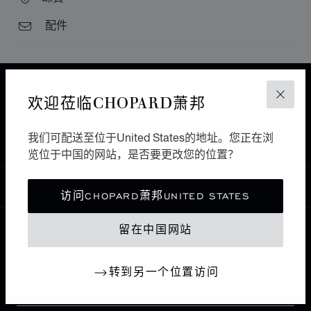
配件
主页
查找精品店
所有店铺
欢迎莅临CHOPARD萧邦
关闭
南美洲和加勒比海
危地马拉
CIUDAD DE GUATEMALA
JOYERIA PAPIDU
我们可配送至位于United States的地址。您正在浏
览位于中国的网站，是否要更改您的位置？
中国
本地化（更改国家/地区）
更改国家/地区
访问CHOPARD萧邦UNITED STATES
留在中国网站
联系我们
转到另一个位置访问
I企业信息