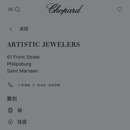
Chopard
打开菜单
搜索
My W
返回
ARTISTIC JEWELERS
61 Front Street
Philipsburg
Saint Marteen
+599 () 542 3456
類別
錶
珠寶