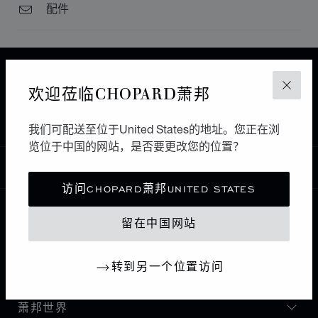
配件
主页
查找精品店
所有店铺
欢迎莅临CHOPARD萧邦
关闭
PHILIPSBURG
南美洲和加勒比海
荷属圣马丁
ARTISTIC JEWELERS
我们可配送至位于United States的地址。您正在浏
览位于中国的网站，是否要更改您的位置？
中国
本地化（更改国家/地区）
更改国家/地区
访问CHOPARD萧邦UNITED STATES
留在中国网站
联系我们
转到另一个位置访问
I企业信息
萧邦世界