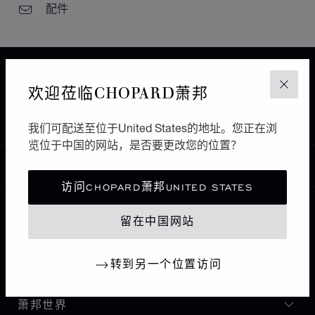
配件
主页
查找精品店
所有店铺
欢迎莅临CHOPARD萧邦
关闭
PHILIPSBURG
南美洲和加勒比海
荷属圣马丁
ART OF TIME
我们可配送至位于United States的地址。您正在浏
览位于中国的网站，是否要更改您的位置？
中国
本地化（更改国家/地区）
更改国家/地区
访问CHOPARD萧邦UNITED STATES
留在中国网站
联系我们
转到另一个位置访问
I企业信息
萧邦世界