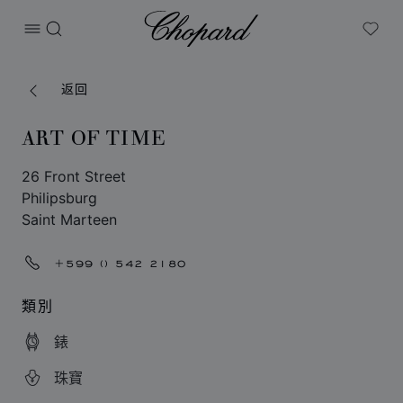
Chopard
打开菜单
搜索
My W
返回
ART OF TIME
26 Front Street
Philipsburg
Saint Marteen
+599 () 542 2180
類別
錶
珠寶