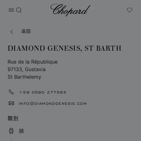
Chopard
打开菜单
搜索
My W
返回
DIAMOND GENESIS, ST BARTH
Rue de la République
97133, Gustavia
St Barthelemy
+59 0590 277585
INFO@DIAMONDGENESIS.COM
類別
錶