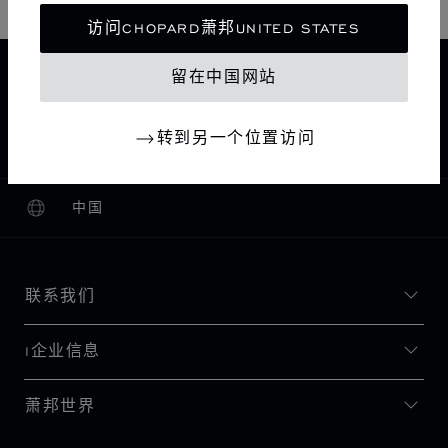
访问CHOPARD萧邦UNITED STATES
主页
查找精品店
所有店铺
留在中国网站
GUSTAVIA
南美洲和加勒比海
圣巴泰勒米
转到另一个位置访问
DIAMOND GENESIS, ST BARTH
中国
本地化（更改国家/地区）
更改国家/地区
联系我们
I企业信息
萧邦世界